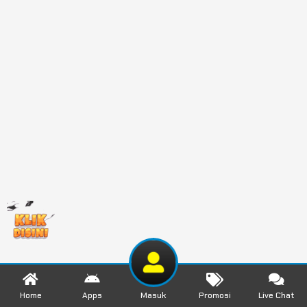
Home
Apps
Masuk
Promosi
Live Chat